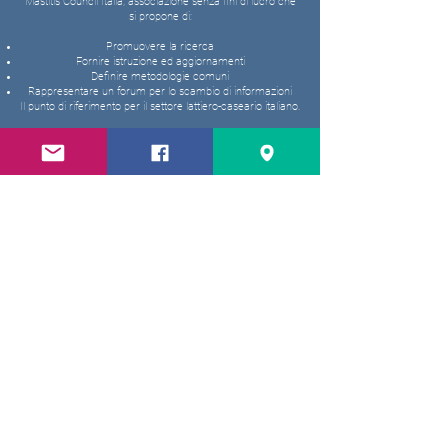
Mastitis Council Italia, associazione senza fini di lucro che
si propone di:
Promuovere la ricerca
Fornire istruzione ed aggiornamenti
Definire metodologie comuni
Rappresentare un forum per lo scambio di informazioni
Il punto di riferimento per il settore lattiero-caseario italiano.
info@mastitalia.org
Tel.
+39 02 50318073
Fax
+39 02 50318079
Iscriviti alla nostra newsletter
Inserisci qui la tua email
Iscriviti