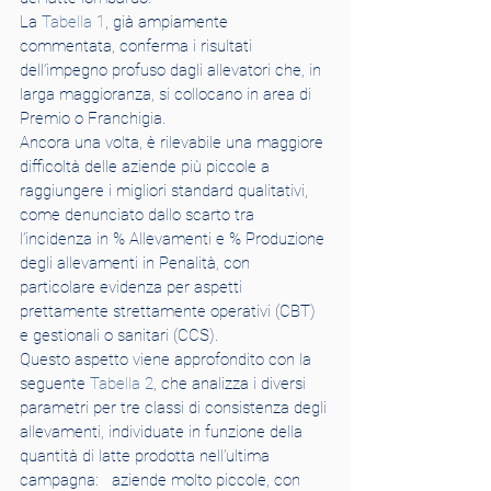
La 
Tabella 1
, già ampiamente 
commentata, conferma i risultati 
dell’impegno profuso dagli allevatori che, in 
larga maggioranza, si collocano in area di 
Premio o Franchigia.
Ancora una volta, è rilevabile una maggiore 
difficoltà delle aziende più piccole a 
raggiungere i migliori standard qualitativi, 
come denunciato dallo scarto tra 
l’incidenza in % Allevamenti e % Produzione 
degli allevamenti in Penalità, con 
particolare evidenza per aspetti 
prettamente strettamente operativi (CBT) 
e gestionali o sanitari (CCS).
Questo aspetto viene approfondito con la 
seguente 
Tabella 2
, che analizza i diversi 
parametri per tre classi di consistenza degli 
allevamenti, individuate in funzione della 
quantità di latte prodotta nell’ultima 
campagna:   aziende molto piccole, con 