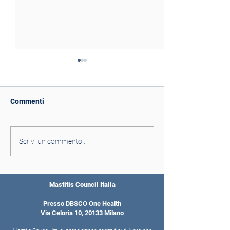
Commenti
Tornare alle basi per
C’è un legame tr
Scrivi un commento...
prevenire conte
di ruminazione e
batteriche elevate
produzione di la
Mastitis Council Italia
Presso DBSCO One Health
Via Celoria 10, 20133 Milano