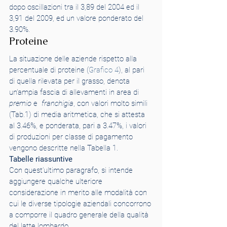
dopo oscillazioni tra il 3,89 del 2004 ed il 
3,91 del 2009, ed un valore ponderato del 
3.90%.
Proteine
La situazione delle aziende rispetto alla 
percentuale di proteine (
Grafico 4
), al pari 
di quella rilevata per il grasso, denota 
un’ampia fascia di allevamenti in area di 
premio
 e  
franchigia
, con valori molto simili 
(Tab.1) di media aritmetica, che si attesta 
al 3.46%, e ponderata, pari a 3.47%, i valori 
di produzioni per classe di pagamento 
vengono descritte nella Tabella 1.
Tabelle riassuntive
Con quest’ultimo paragrafo, si intende 
aggiungere qualche ulteriore 
considerazione in merito alle modalità con 
cui le diverse tipologie aziendali concorrono 
a comporre il quadro generale della qualità 
del latte lombardo.