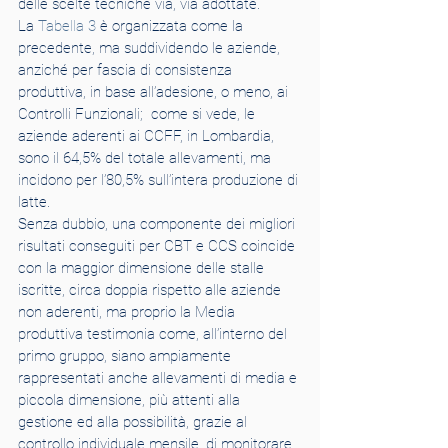
delle scelte tecniche via, via adottate.
La 
Tabella 3
 è organizzata come la 
precedente, ma suddividendo le aziende, 
anziché per fascia di consistenza 
produttiva, in base all’adesione, o meno, ai 
Controlli Funzionali;  come si vede, le 
aziende aderenti ai CCFF, in Lombardia, 
sono il 64,5% del totale allevamenti, ma 
incidono per l’80,5% sull’intera produzione di 
latte.
Senza dubbio, una componente dei migliori 
risultati conseguiti per CBT e CCS coincide 
con la maggior dimensione delle stalle 
iscritte, circa doppia rispetto alle aziende 
non aderenti, ma proprio la Media 
produttiva testimonia come, all’interno del 
primo gruppo, siano ampiamente 
rappresentati anche allevamenti di media e 
piccola dimensione, più attenti alla 
gestione ed alla possibilità, grazie al 
controllo individuale mensile, di monitorare 