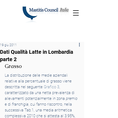
19 giu 2011
Dati Qualità Latte in Lombardia
parte 2
Grasso
La distribuzione delle medie aziendali 
relative alla percentuale di grasso viene 
descritta nel seguente 
Grafico 3
, 
caratterizzato da una netta prevalenza di 
allevamenti potenzialmente in zona 
premio
e di 
franchigia
, cui fanno riscontro, nella 
successiva Tab.1, una media aritmetica 
complessiva 2010 che si attesta al 3.95%, 