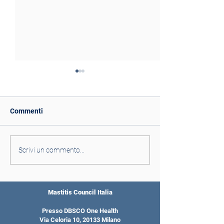
Commenti
Buona Pasqua!
L'anno 2025 in USA
Scrivi un commento...
Mastitis Council Italia
Presso DBSCO One Health
Via Celoria 10, 20133 Milano