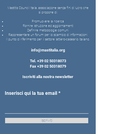
Mastitis Council Italia, associazione senza fini di lucro che
si propone di:
Promuovere la ricerca
Fornire istruzione ed aggiornamenti
Definire metodologie comuni
Rappresentare un forum per lo scambio di informazioni
Il punto di riferimento per il settore lattiero-caseario italiano.
info@mastitalia.org
Tel.
+39 02 50318073
Fax
+39 02 50318079
Iscriviti alla nostra newsletter
Inserisci qui la tua email
Iscriviti