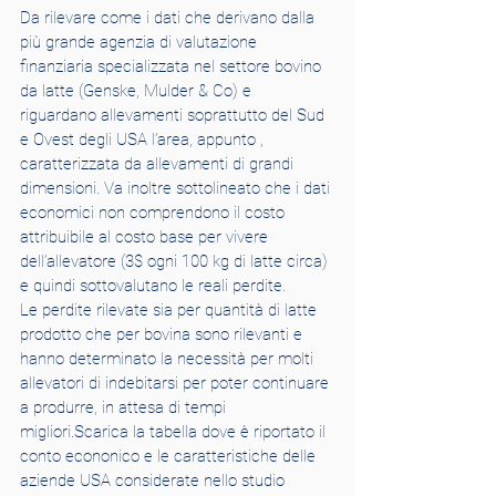
Da rilevare come i dati che derivano dalla 
più grande agenzia di valutazione 
finanziaria specializzata nel settore bovino 
da latte (Genske, Mulder & Co) e 
riguardano allevamenti soprattutto del Sud 
e Ovest degli USA l’area, appunto , 
caratterizzata da allevamenti di grandi 
dimensioni. Va inoltre sottolineato che i dati 
economici non comprendono il costo 
attribuibile al costo base per vivere 
dell’allevatore (3$ ogni 100 kg di latte circa) 
e quindi sottovalutano le reali perdite.
Le perdite rilevate sia per quantità di latte 
prodotto che per bovina sono rilevanti e 
hanno determinato la necessità per molti 
allevatori di indebitarsi per poter continuare 
a produrre, in attesa di tempi 
migliori.Scarica la tabella dove è riportato il 
conto econonico e le caratteristiche delle 
aziende USA considerate nello studio 