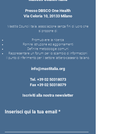
Presso DBSCO One Health
Via Celoria 10, 20133 Milano
Mastitis Council Italia, associazione senza fini di lucro che
si propone di:
Promuovere la ricerca
Fornire istruzione ed aggiornamenti
Definire metodologie comuni
Rappresentare un forum per lo scambio di informazioni
Il punto di riferimento per il settore lattiero-caseario italiano.
info@mastitalia.org
Tel.
+39 02 50318073
Fax
+39 02 50318079
Iscriviti alla nostra newsletter
Inserisci qui la tua email