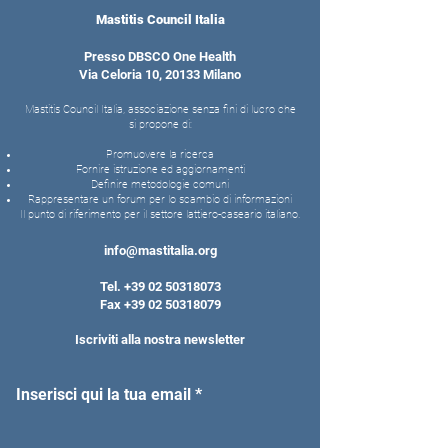
Mastitis Council Italia
Presso DBSCO One Health
Via Celoria 10, 20133 Milano
Mastitis Council Italia, associazione senza fini di lucro che
si propone di:
Promuovere la ricerca
Fornire istruzione ed aggiornamenti
Definire metodologie comuni
Rappresentare un forum per lo scambio di informazioni
Il punto di riferimento per il settore lattiero-caseario italiano.
info@mastitalia.org
Tel.
+39 02 50318073
Fax
+39 02 50318079
Iscriviti alla nostra newsletter
Inserisci qui la tua email