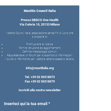
Mastitis Council Italia
Presso DBSCO One Health
Via Celoria 10, 20133 Milano
Mastitis Council Italia, associazione senza fini di lucro che
si propone di:
Promuovere la ricerca
Fornire istruzione ed aggiornamenti
Definire metodologie comuni
Rappresentare un forum per lo scambio di informazioni
Il punto di riferimento per il settore lattiero-caseario italiano.
info@mastitalia.org
Tel.
+39 02 50318073
Fax
+39 02 50318079
Iscriviti alla nostra newsletter
Inserisci qui la tua email