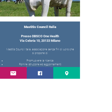
Mastitis Council Italia
Presso DBSCO One Health
Via Celoria 10, 20133 Milano
Mastitis Council Italia, associazione senza fini di lucro che
si propone di:
Promuovere la ricerca
Fornire istruzione ed aggiornamenti
Definire metodologie comuni
Rappresentare un forum per lo scambio di informazioni
Il punto di riferimento per il settore lattiero-caseario italiano.
info@mastitalia.org
Tel.
+39 02 50318073
Fax
+39 02 50318079
Iscriviti alla nostra newsletter