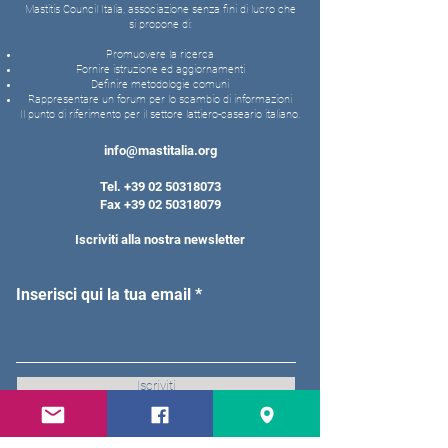
Mastitis Council Italia, associazione senza fini di lucro che
si propone di:
Promuovere la ricerca
Fornire istruzione ed aggiornamenti
Definire metodologie comuni
Rappresentare un forum per lo scambio di informazioni
Il punto di riferimento per il settore lattiero-caseario italiano.
info@mastitalia.org
Tel.
+39 02 50318073
Fax
+39 02 50318079
Iscriviti alla nostra newsletter
Inserisci qui la tua email
Iscriviti