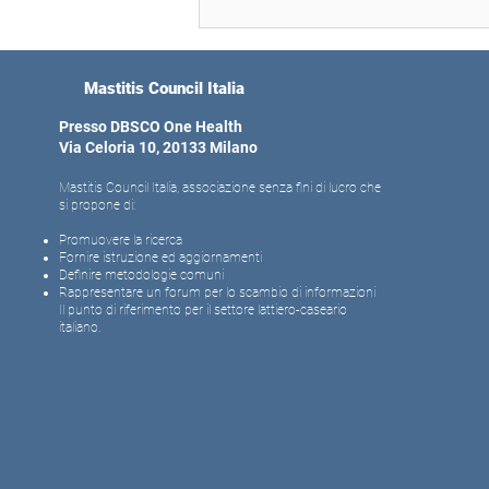
Asciutta selettiva per quarto
permessa in EU
Mastitis Council Italia
Presso DBSCO One Health
Via Celoria 10, 20133 Milano
Mastitis Council Italia, associazione senza fini di lucro che
si propone di:
Promuovere la ricerca
Fornire istruzione ed aggiornamenti
Definire metodologie comuni
Rappresentare un forum per lo scambio di informazioni
Il punto di riferimento per il settore lattiero-caseario
italiano.