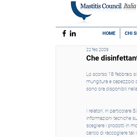
HOME
CHI 
22 feb 2009
Che disinfettan
Lo scorso 18 febbraio si
mungitura e capezzolo c
sono ora disponibili nell
I relatori, in particolar
informazioni tecniche sui
scegliere i prodotti in m
carico di raccogliere tal