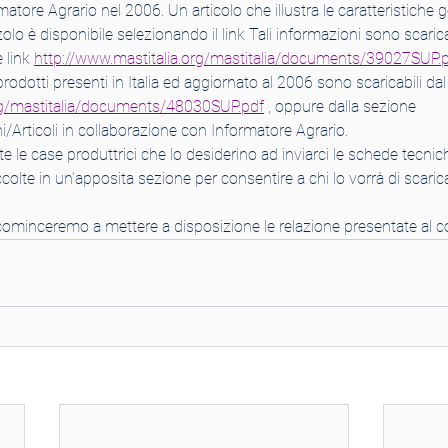
matore Agrario nel 2006. Un articolo che illustra le caratteristiche g
zzolo è disponibile selezionando il link Tali informazioni sono scaric
 link 
http://www.mastitalia.org/mastitalia/documents/39027SUP.
rodotti presenti in Italia ed aggiornato al 2006 sono scaricabili dal 
org/mastitalia/documents/48030SUP.pdf
 , oppure dalla sezione 
Articoli in collaborazione con Informatore Agrario.
 le case produttrici che lo desiderino ad inviarci le schede tecnic
olte in un’apposita sezione per consentire a chi lo vorrà di scarica
ominceremo a mettere a disposizione le relazione presentate al 