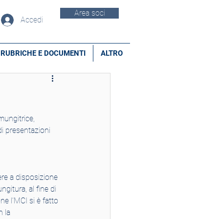
Area soci
Accedi
RUBRICHE E DOCUMENTI
ALTRO
ungitrice, 
i presentazioni 
ere a disposizione 
gitura, al fine di 
ne l’MCI si è fatto 
 la 