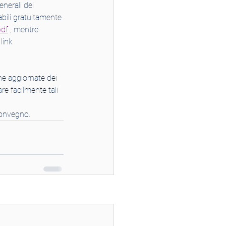
enerali dei 
abili gratuitamente 
pdf
 , mentre 
link 
he aggiornate dei 
re facilmente tali 
convegno.