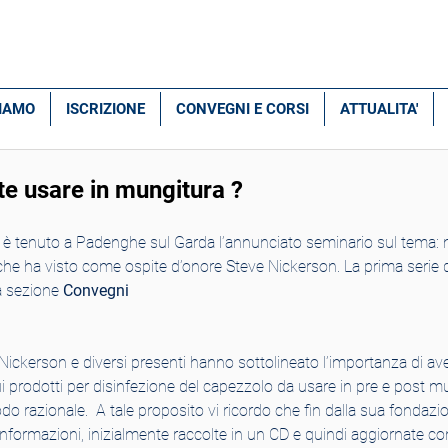
SIAMO
ISCRIZIONE
CONVEGNI E CORSI
ATTUALITA'
te usare in mungitura ?
 è tenuto a Padenghe sul Garda l’annunciato seminario sul tema: m
he ha visto come ospite d’onore Steve Nickerson. La prima serie d
a sezione 
Convegni
e S.Nickerson e diversi presenti hanno sottolineato l’importanza di av
 prodotti per disinfezione del capezzolo da usare in pre e post mun
odo razionale.  A tale proposito vi ricordo che fin dalla sua fondazio
i informazioni, inizialmente raccolte in un CD e quindi aggiornate con