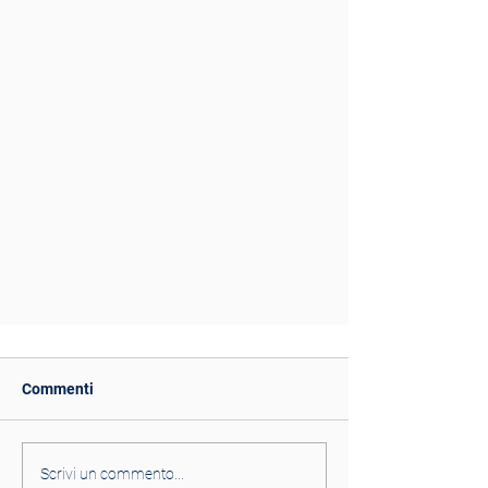
Speciale mastiti 2015
Commenti
Selezionate [articolo] per caricare lo
speciale mastiti del 2015
Scrivi un commento...