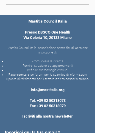
Mastitis Council Italia
Presso DBSCO One Health
Via Celoria 10, 20133 Milano
Mastitis Council Italia, associazione senza fini di lucro che
si propone di:
Promuovere la ricerca
Fornire istruzione ed aggiornamenti
Definire metodologie comuni
Rappresentare un forum per lo scambio di informazioni
Il punto di riferimento per il settore lattiero-caseario italiano.
info@mastitalia.org
Tel.
+39 02 50318073
Fax
+39 02 50318079
Iscriviti alla nostra newsletter
Inserisci qui la tua email