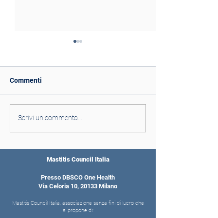
Commenti
Il programma del nostro
Siamo a Montich
Scrivi un commento...
XXI Congresso
un evento: ti as
Mastitis Council Italia
Presso DBSCO One Health
Via Celoria 10, 20133 Milano
Mastitis Council Italia, associazione senza fini di lucro che
si propone di: