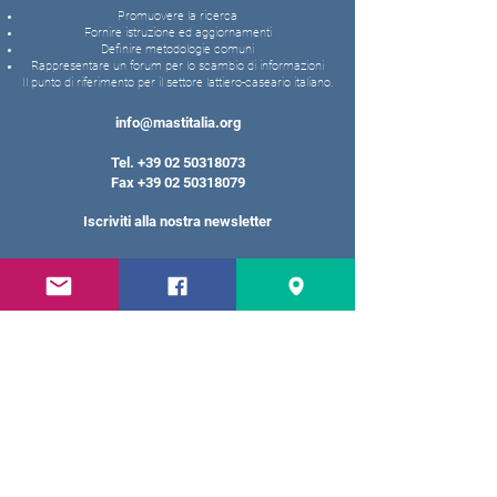
Promuovere la ricerca
Fornire istruzione ed aggiornamenti
Definire metodologie comuni
Rappresentare un forum per lo scambio di informazioni
Il punto di riferimento per il settore lattiero-caseario italiano.
info@mastitalia.org
Tel.
+39 02 50318073
Fax
+39 02 50318079
Iscriviti alla nostra newsletter
Inserisci qui la tua email
Iscriviti