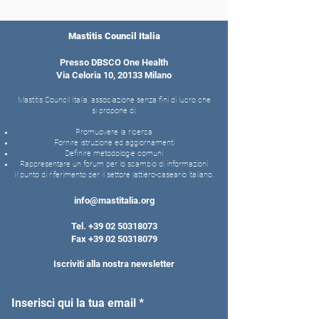
Mastitis Council Italia
Presso DBSCO One Health
Via Celoria 10, 20133 Milano
Mastitis Council Italia, associazione senza fini di lucro che
si propone di:
Promuovere la ricerca
Fornire istruzione ed aggiornamenti
Definire metodologie comuni
Rappresentare un forum per lo scambio di informazioni
Il punto di riferimento per il settore lattiero-caseario italiano.
info@mastitalia.org
Tel.
+39 02 50318073
Fax
+39 02 50318079
Iscriviti alla nostra newsletter
Inserisci qui la tua email