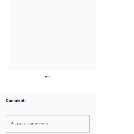
Commenti
Buona Pasqua!
L'anno 2025 in USA
Scrivi un commento...