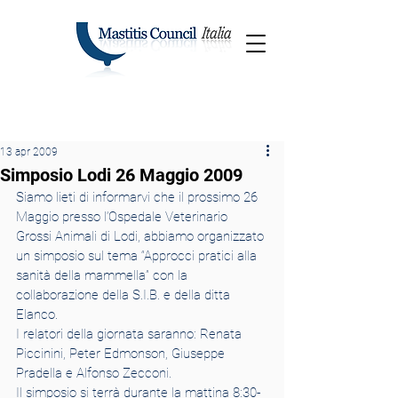
13 apr 2009
Simposio Lodi 26 Maggio 2009
Siamo lieti di informarvi che il prossimo 26 
Maggio presso l’Ospedale Veterinario 
Grossi Animali di Lodi, abbiamo organizzato 
un simposio sul tema “Approcci pratici alla 
sanità della mammella” con la 
collaborazione della S.I.B. e della ditta 
Elanco.
I relatori della giornata saranno: Renata 
Piccinini, Peter Edmonson, Giuseppe 
Pradella e Alfonso Zecconi.
Il simposio si terrà durante la mattina 8:30-