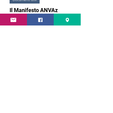
9 apr 2014
Tempo di lettura: 1 min
Documenti utili
Il Manifesto ANVAz
L’Associazione, che vede il MCI tra i più
convinti sostenitori sin dalle origini, nasce
dalla necessità di allargare la base di...
2 mar 2014
Tempo di lettura: 1 min
Documenti utili
Veterinario azienda – FNOVI
In questa pagina potete scaricare i documenti
relativi alla figura del veterinario aziendale
pubblicati dalla FNOVI Per scaricare...