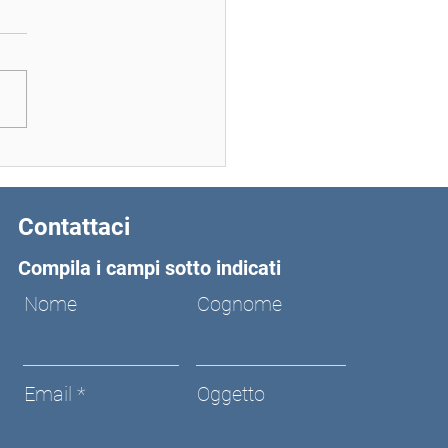
stione sanitaria della
ella è un lavoro di
dra
Contattaci
Compila i campi sotto indicati
Nome
Cognome
Email
Oggetto