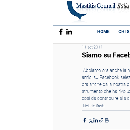
HOME
CHI 
11 set 2011
Siamo su Face
 Abbiamo ora anche la nostra pagina su Facebook. Aggiungi il Mastitis Council Italia ai tuoi gruppi e ai tuoi 
amici su Facebook selezio
ora anche dalla nostra p
strumento che ha rivolu
così da contribuire alla c
Notizie flash