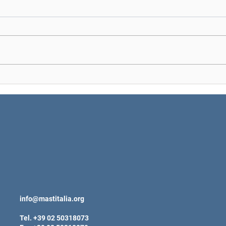
La sostenibilità deve essere
La ge
un impegno comune
mamm
squa
info@mastitalia.org
Tel. +39 02 50318073