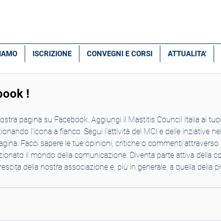
SIAMO
ISCRIZIONE
CONVEGNI E CORSI
ATTUALITA'
book !
nando l’icona a fianco. Segui l’attività del MCI e delle inziative ne
agina. Facci sapere le tue opinioni, critiche o commenti attraverso
zionato il mondo della comunicazione. Diventa parte attiva della 
rescita della nostra associazione e, più in generale, a quella della p