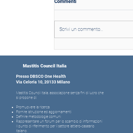
Commenti
Scrivi un commento...
Tanti cari auguri dal Mastitis
Council Italia
Mastitis Council Italia
Presso DBSCO One Health
Via Celoria 10, 20133 Milano
Mastitis Council Italia, associazione senza fini di lucro che
si propone di:
Promuovere la ricerca
Fornire istruzione ed aggiornamenti
Definire metodologie comuni
Rappresentare un forum per lo scambio di informazioni
Il punto di riferimento per il settore lattiero-caseario
italiano.