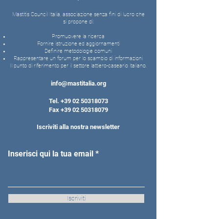
Mastitis Council Italia, associazione senza fini di lucro che
si propone di:
Promuovere la ricerca
Fornire istruzione ed aggiornamenti
Definire metodologie comuni
Rappresentare un forum per lo scambio di informazioni
Il punto di riferimento per il settore lattiero-caseario italiano.
info@mastitalia.org
Tel.
+39 02 50318073
Fax
+39 02 50318079
Iscriviti alla nostra newsletter
Inserisci qui la tua email
Iscriviti