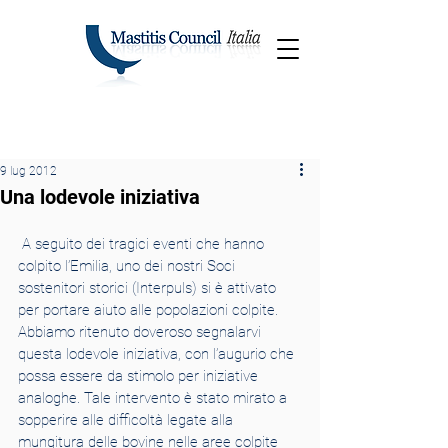
9 lug 2012
Una lodevole iniziativa
 A seguito dei tragici eventi che hanno 
colpito l’Emilia, uno dei nostri Soci 
sostenitori storici (Interpuls) si è attivato 
per portare aiuto alle popolazioni colpite. 
Abbiamo ritenuto doveroso segnalarvi 
questa lodevole iniziativa, con l’augurio che 
possa essere da stimolo per iniziative 
analoghe. Tale intervento è stato mirato a 
sopperire alle difficoltà legate alla 
mungitura delle bovine nelle aree colpite 