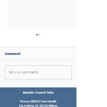
Commenti
La sostenibilità deve
La gestione sani
Scrivi un commento...
essere un impegno
della mammella
comune
lavoro di squadr
Mastitis Council Italia
Presso DBSCO One Health
Via Celoria 10, 20133 Milano