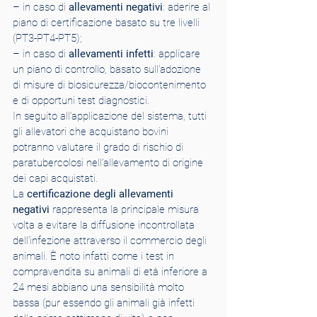
– in caso di 
allevamenti negativi
: aderire al 
piano di certificazione basato su tre livelli 
(PT3-PT4-PT5);
– in caso di 
allevamenti infetti
: applicare 
un piano di controllo, basato sull’adozione 
di misure di biosicurezza/biocontenimento 
e di opportuni test diagnostici.
In seguito all’applicazione del sistema, tutti 
gli allevatori che acquistano bovini 
potranno valutare il grado di rischio di 
paratubercolosi nell’allevamento di origine 
dei capi acquistati.
La 
certificazione degli allevamenti 
negativi 
rappresenta la principale misura 
volta a evitare la diffusione incontrollata 
dell’infezione attraverso il commercio degli 
animali. È noto infatti come i test in 
compravendita su animali di età inferiore a 
24 mesi abbiano una sensibilità molto 
bassa (pur essendo gli animali già infetti 