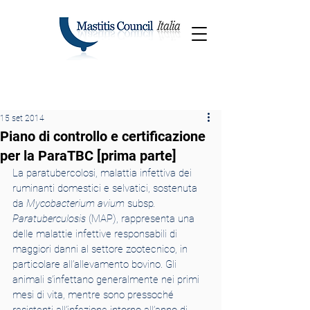
15 set 2014
Piano di controllo e certificazione
per la ParaTBC [prima parte]
La paratubercolosi, malattia infettiva dei 
ruminanti domestici e selvatici, sostenuta 
da 
Mycobacterium avium 
subsp
. 
Paratuberculosis
 (MAP), rappresenta una 
delle malattie infettive responsabili di 
maggiori danni al settore zootecnico, in 
particolare all’allevamento bovino. Gli 
animali s’infettano generalmente nei primi 
mesi di vita, mentre sono pressoché 