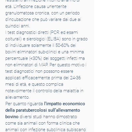
resistenti all’infezione intorno all’anno di 
età. L’infezione causa un’enterite 
granulomatosa cronica, con un periodo 
d’incubazione che può variare dai due ai 
quindici anni.
I test diagnostici diretti (PCR ed esami 
colturali) e sierologici (ELISA) sono in grado 
di individuare solamente il 50-60% dei 
bovini eliminatori sub-clinici e una minima 
percentuale (<30%) dei soggetti infetti ma 
non eliminatori di MAP. Per questo motivo i 
test diagnostici non possono essere 
applicati efficacemente prima dei 24-36 
mesi di età, e questo complica 
notevolmente il controllo della malattia in 
allevamento.
Per quanto riguarda 
l’impatto economico 
della paratubercolosi sull’allevamento 
bovino
 diversi studi hanno dimostrato 
come sia animali con forma clinica che 
animali con infezione subclinica subiscano 