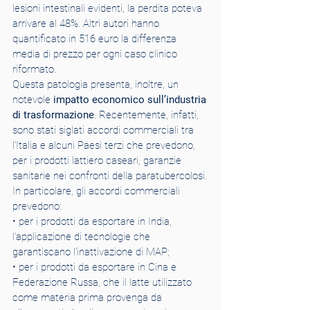
lesioni intestinali evidenti, la perdita poteva 
arrivare al 48%. Altri autori hanno 
quantificato in 516 euro la differenza 
media di prezzo per ogni caso clinico 
riformato.
Questa patologia presenta, inoltre, un 
notevole 
impatto economico sull’industria 
di trasformazione
. Recentemente, infatti, 
sono stati siglati accordi commerciali tra 
l’Italia e alcuni Paesi terzi che prevedono, 
per i prodotti lattiero caseari, garanzie 
sanitarie nei confronti della paratubercolosi.
In particolare, gli accordi commerciali 
prevedono:
• per i prodotti da esportare in India, 
l’applicazione di tecnologie che 
garantiscano l’inattivazione di MAP;
• per i prodotti da esportare in Cina e 
Federazione Russa, che il latte utilizzato 
come materia prima provenga da 