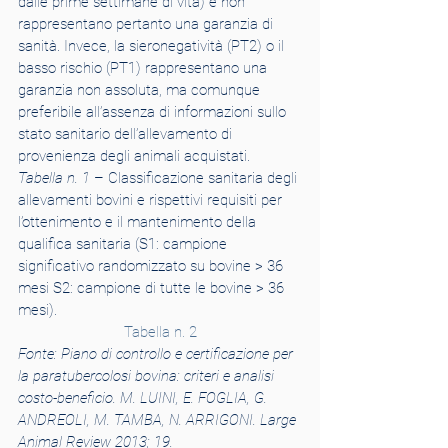
dalle prime settimane di vita) e non 
rappresentano pertanto una garanzia di 
sanità. Invece, la sieronegatività (PT2) o il 
basso rischio (PT1) rappresentano una 
garanzia non assoluta, ma comunque 
preferibile all’assenza di informazioni sullo 
stato sanitario dell’allevamento di 
provenienza degli animali acquistati.
Tabella n. 1
 – Classificazione sanitaria degli 
allevamenti bovini e rispettivi requisiti per 
l’ottenimento e il mantenimento della 
qualifica sanitaria (S1: campione 
significativo randomizzato su bovine > 36 
mesi S2: campione di tutte le bovine > 36 
mesi).
Tabella n. 2
Fonte: Piano di controllo e certificazione per 
la paratubercolosi bovina: criteri e analisi 
costo-beneficio. M. LUINI, E. FOGLIA, G. 
ANDREOLI, M. TAMBA, N. ARRIGONI. Large 
Animal Review 2013; 19.