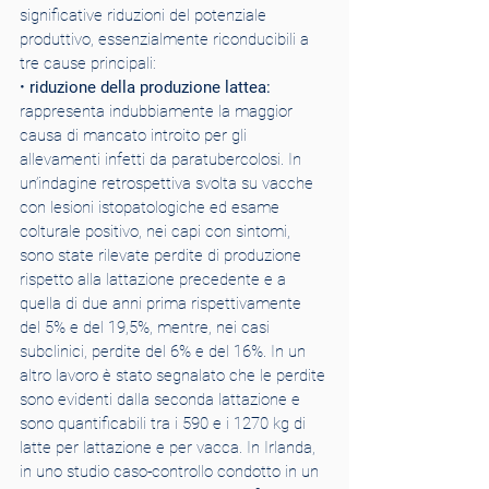
significative riduzioni del potenziale 
produttivo, essenzialmente riconducibili a 
tre cause principali:
• 
riduzione della produzione lattea:
rappresenta indubbiamente la maggior 
causa di mancato introito per gli 
allevamenti infetti da paratubercolosi. In 
un’indagine retrospettiva svolta su vacche 
con lesioni istopatologiche ed esame 
colturale positivo, nei capi con sintomi, 
sono state rilevate perdite di produzione 
rispetto alla lattazione precedente e a 
quella di due anni prima rispettivamente 
del 5% e del 19,5%, mentre, nei casi 
subclinici, perdite del 6% e del 16%. In un 
altro lavoro è stato segnalato che le perdite 
sono evidenti dalla seconda lattazione e 
sono quantificabili tra i 590 e i 1270 kg di 
latte per lattazione e per vacca. In Irlanda, 
in uno studio caso-controllo condotto in un 