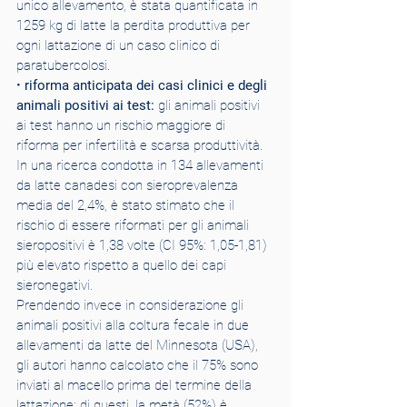
unico allevamento, è stata quantificata in 
1259 kg di latte la perdita produttiva per 
ogni lattazione di un caso clinico di 
paratubercolosi.
• 
riforma anticipata dei casi clinici e degli 
animali positivi ai test:
 gli animali positivi 
ai test hanno un rischio maggiore di 
riforma per infertilità e scarsa produttività. 
In una ricerca condotta in 134 allevamenti 
da latte canadesi con sieroprevalenza 
media del 2,4%, è stato stimato che il 
rischio di essere riformati per gli animali 
sieropositivi è 1,38 volte (CI 95%: 1,05-1,81) 
più elevato rispetto a quello dei capi 
sieronegativi.
Prendendo invece in considerazione gli 
animali positivi alla coltura fecale in due 
allevamenti da latte del Minnesota (USA), 
gli autori hanno calcolato che il 75% sono 
inviati al macello prima del termine della 
lattazione; di questi, la metà (52%) è 