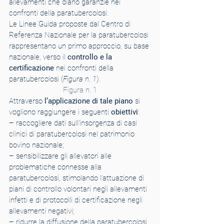
allevamenti che diano garanzie nei 
confronti della paratubercolosi.
Le Linee Guida proposte dal Centro di 
Referenza Nazionale per la paratubercolosi 
rappresentano un primo approccio, su base 
nazionale, verso il 
controllo e la 
certificazione
 nei confronti della 
paratubercolosi (
Figura n. 1
).
Figura n. 1
Attraverso 
l’applicazione di tale piano
 si 
vogliono raggiungere i seguenti 
obiettivi
:
– raccogliere dati sull’insorgenza di casi 
clinici di paratubercolosi nel patrimonio 
bovino nazionale;
– sensibilizzare gli allevatori alle 
problematiche connesse alla 
paratubercolosi, stimolando l’attuazione di 
piani di controllo volontari negli allevamenti 
infetti e di protocolli di certificazione negli 
allevamenti negativi;
– ridurre la diffusione della paratubercolosi 