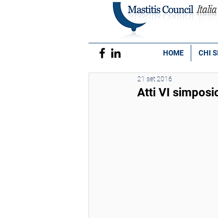
HOME
CHI 
21 set 2016
Atti VI simposi