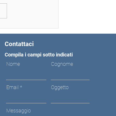
s-fed: la nuova tendenza
l’alimentazione animale
Contattaci
Compila i campi sotto indicati
Nome
Cognome
Email
Oggetto
Messaggio