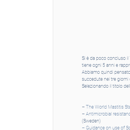
Si è da poco concluso il
tiene ogni 5 anni e rapp
Abbiamo quindi pensato d
succedute nei tre giorni
Selezionando il titolo de
– 
The World Mastitis St
– 
Antimicrobial resistan
(Sweden)
– 
Guidance on use of So