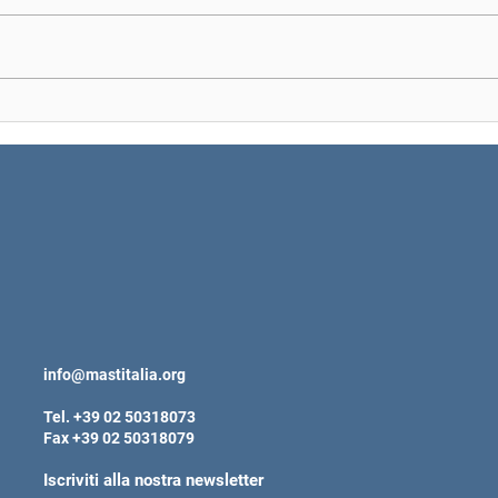
Quali sono le dimensioni
Gras
ideali delle cuccette?
per 
info@mastitalia.org
Tel. +39 02 50318073
Fax +39 02 50318079
Iscriviti alla nostra newsletter