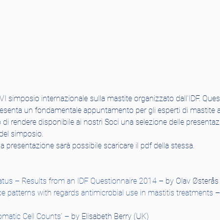
 VI simposio internazionale sulla mastite organizzato dall’IDF. Ques
resenta un fondamentale appuntamento per gli esperti di mastite a 
i rendere disponibile ai nostri Soci una selezione delle presentaz
 del simposio.
lla presentazione sarà possibile scaricare il pdf della stessa.
atus – Results from an IDF Questionnaire 2014
 – by Olav Østerås
ce patterns with regards antimicrobial use in mastitis treatments
 –
matic Cell Counts’
 – 
by Elisabeth Berry (UK)