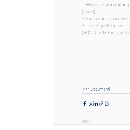
– 
What’s new in milking
(Israël)
– Facts about cow welfar
– To set up Selective D
(SDCT) : a farmer / veter
Altri Documenti