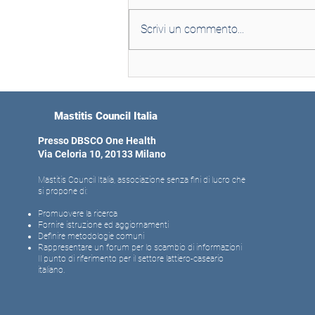
Scrivi un commento...
L’allevamento delle vacche
da latte e la salvaguardia
dell’ambiente
Mastitis Council Italia
Presso DBSCO One Health
Via Celoria 10, 20133 Milano
Mastitis Council Italia, associazione senza fini di lucro che
si propone di:
Promuovere la ricerca
Fornire istruzione ed aggiornamenti
Definire metodologie comuni
Rappresentare un forum per lo scambio di informazioni
Il punto di riferimento per il settore lattiero-caseario
italiano.