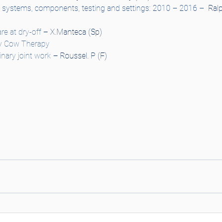
: systems, components, testing and settings: 2010 – 2016 
– 
 Ral
e at dry-off
 – X.Manteca (Sp)
ry Cow Therapy
inary joint work
 – Roussel. P (F)