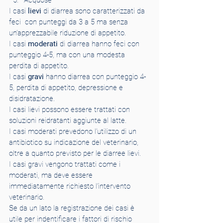
Acquose
I casi 
lievi
 di diarrea sono caratterizzati da 
feci  con punteggi da 3 a 5 ma senza 
un’apprezzabile riduzione di appetito.
I casi 
moderati
 di diarrea hanno feci con 
punteggio 4-5, ma con una modesta 
perdita di appetito.
I casi 
gravi
 hanno diarrea con punteggio 4-
5, perdita di appetito, depressione e 
disidratazione.
I casi lievi possono essere trattati con 
soluzioni reidratanti aggiunte al latte.
I casi moderati prevedono l’utilizzo di un 
antibiotico su indicazione del veterinario, 
oltre a quanto previsto per le diarree lievi.
I casi gravi vengono trattati come i 
moderati, ma deve essere 
immediatamente richiesto l’intervento 
veterinario.
Se da un lato la registrazione dei casi è 
utile per indentificare i fattori di rischio 