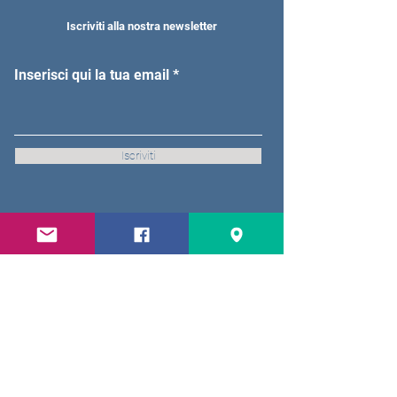
Iscriviti alla nostra newsletter
Inserisci qui la tua email
Iscriviti
Contattaci
Compila i campi sotto indicati
Nome
Cognome