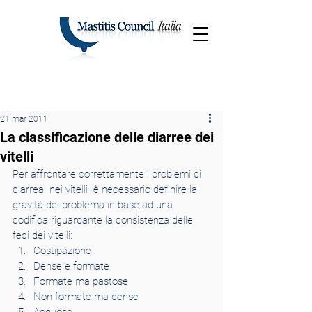
21 mar 2011
La classificazione delle diarree dei
vitelli
Per affrontare correttamente i problemi di 
diarrea  nei vitelli  è necessario definire la 
gravità del problema in base ad una 
codifica riguardante la consistenza delle 
feci dei vitelli:
Costipazione
Dense e formate
Formate ma pastose
Non formate ma dense