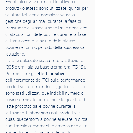
Eventuali deviazioni rispetto al livello 
produttivo atteso sono utilizzate, quindi, per 
valutare l’efficacia complessiva della 
gestione degli animali durante la fase di 
transizione e l’associazione tra le condizioni 
di stabulazioni delle bovine durante la fase 
di transizione e la salute delle stesse 
bovine nel primo periodo della successiva 
lattazione. 
Il 
TCI
 è calcolato sia sull’intera lattazione 
(305 giorni) sia su base giornaliera (
TDI-D
).
Per misurare gli 
effetti positivi
dell’incremento del TCI sulle performance 
produttive delle mandrie oggetto di studio 
sono stati utilizzati due indici: il numero di 
bovine eliminate ogni anno e la quantità di 
latte prodotto dalle bovine durante la 
lattazione. Elaborando i dati produttivi di 
quasi duecentomila bovine allevate in circa 
quattromila allevamenti è emerso che a un 
aumento del TCI pari a mille punti 