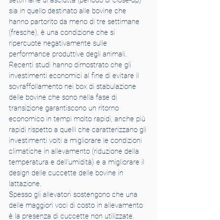
settimane di asciutta (periodo di close-up) 
sia in quello destinato alle bovine che 
hanno partorito da meno di tre settimane 
(fresche), è una condizione che si 
ripercuote negativamente sulle 
performance produttive degli animali.
Recenti studi hanno dimostrato che gli 
investimenti economici al fine di evitare il 
sovraffollamento nei box di stabulazione 
delle bovine che sono nella fase di 
transizione garantiscono un ritorno 
economico in tempi molto rapidi, anche più 
rapidi rispetto a quelli che caratterizzano gli 
investimenti volti a migliorare le condizioni 
climatiche in allevamento (riduzione della 
temperatura e dell’umidità) e a migliorare il 
design delle cuccette delle bovine in 
lattazione.
Spesso gli allevatori sostengono che una 
delle maggiori voci di costo in allevamento 
è la presenza di cuccette non utilizzate. 