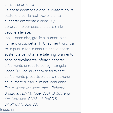
dimensionamento.
La spesa addizionale che l’allevatore dovrà 
sostenere per la realizzazione di tali 
cuccette ammonta a circa 15,5 
dollari/anno per ciascuna delle mille 
vacche allevate. 
Ipotizzando che, grazie all’aumento del 
numero di cuccette, il TCI aumenti di circa 
mille punti è facile dedurre che le spese 
sostenute per ottenere tale miglioramento 
sono 
notevolmente inferiori
 rispetto 
all’aumento di reddito per ogni singola 
vacca (140 dollari/anno) determinato 
dall’aumento produttivo e dalla riduzione 
del numero di capi eliminati ogni anno.
Fonte: Worth the investment. Rebecca 
Brotzman, D.V.M., Nigel Cook, D.V.M., and 
Ken Nordlund, D.V.M. – HOARD’S 
DAIRYMAN, July 2014.
Industria