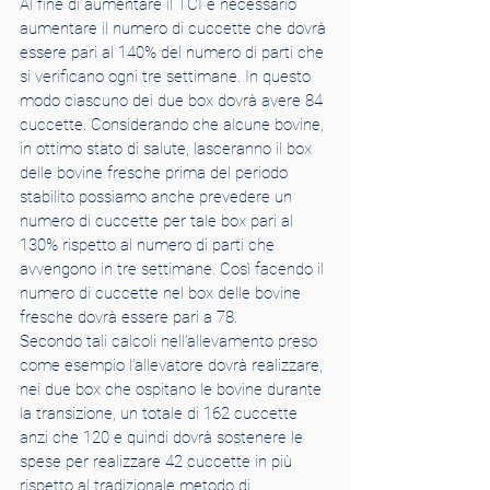
Al fine di aumentare il TCI è necessario 
aumentare il numero di cuccette che dovrà 
essere pari al 140% del numero di parti che 
si verificano ogni tre settimane. In questo 
modo ciascuno dei due box dovrà avere 84 
cuccette. Considerando che alcune bovine, 
in ottimo stato di salute, lasceranno il box 
delle bovine fresche prima del periodo 
stabilito possiamo anche prevedere un 
numero di cuccette per tale box pari al 
130% rispetto al numero di parti che 
avvengono in tre settimane. Così facendo il 
numero di cuccette nel box delle bovine 
fresche dovrà essere pari a 78. 
Secondo tali calcoli nell’allevamento preso 
come esempio l’allevatore dovrà realizzare, 
nei due box che ospitano le bovine durante 
la transizione, un totale di 162 cuccette 
anzi che 120 e quindi dovrà sostenere le 
spese per realizzare 42 cuccette in più 
rispetto al tradizionale metodo di 