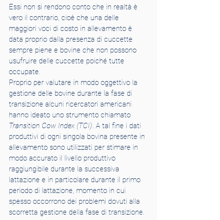
Essi non si rendono conto che in realtà è 
vero il contrario, cioè che una delle 
maggiori voci di costo in allevamento è 
data proprio dalla presenza di cuccette 
sempre piene e bovine che non possono 
usufruire delle cuccette poiché tutte 
occupate.
Proprio per valutare in modo oggettivo la 
gestione delle bovine durante la fase di 
transizione alcuni ricercatori americani 
hanno ideato uno strumento chiamato 
Transition Cow Index (TCI)
. A tal fine i dati 
produttivi di ogni singola bovina presente in 
allevamento sono utilizzati per stimare in 
modo accurato il livello produttivo 
raggiungibile durante la successiva 
lattazione e in particolare durante il primo 
periodo di lattazione, momento in cui 
spesso occorrono dei problemi dovuti alla 
scorretta gestione della fase di transizione. 