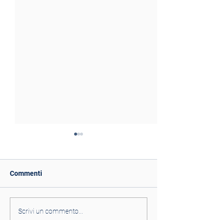
Commenti
Costi e redditività dei
Costi e redditivi
Scrivi un commento...