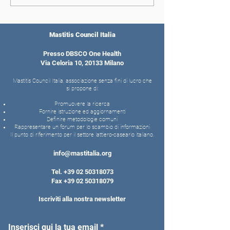
programmi di
programmi di
allevamento l’esperienza
allevamento l’e
canadese (PARTE 2)
canadese (PART
Mastitis Council Italia
Presso DBSCO One Health
Via Celoria 10, 20133 Milano
Mastitis Council Italia, associazione senza fini di lucro che
si propone di:
Promuovere la ricerca
Fornire istruzione ed aggiornamenti
Definire metodologie comuni
Rappresentare un forum per lo scambio di informazioni
Il punto di riferimento per il settore lattiero-caseario italiano.
info@mastitalia.org
Tel.
+39 02 50318073
Fax
+39 02 50318079
Iscriviti alla nostra newsletter
Inserisci qui la tua email