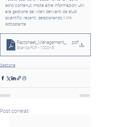
sono contenuti molte altre informazioni utili 
alle gestione dei vitelli derivanti da studi 
scientifici recenti, selezionando il link 
sottostante
Factsheet_Management_of_calves_from_birth_to_weani
.pdf
Scarica PDF • 1000KB
Gestione
Post correlati