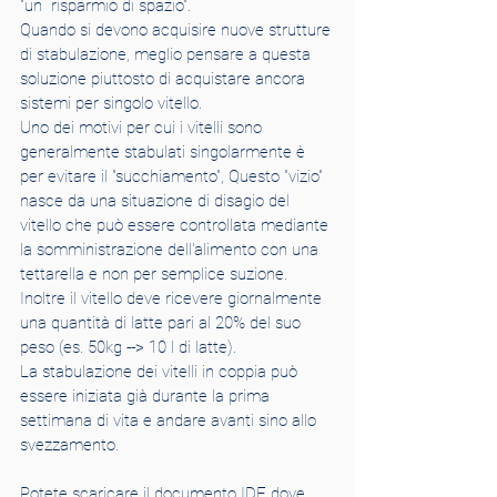
"un  risparmio di spazio".
Quando si devono acquisire nuove strutture 
di stabulazione, meglio pensare a questa 
soluzione piuttosto di acquistare ancora 
sistemi per singolo vitello.
Uno dei motivi per cui i vitelli sono 
generalmente stabulati singolarmente è 
per evitare il "succhiamento", Questo "vizio" 
nasce da una situazione di disagio del 
vitello che può essere controllata mediante 
la somministrazione dell'alimento con una 
tettarella e non per semplice suzione. 
Inoltre il vitello deve ricevere giornalmente 
una quantità di latte pari al 20% del suo 
peso (es. 50kg --> 10 l di latte).
La stabulazione dei vitelli in coppia può 
essere iniziata già durante la prima 
settimana di vita e andare avanti sino allo 
svezzamento.
Potete scaricare il documento IDF dove 