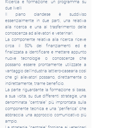
Ricerca e formazione: un programma su 
due livelli
Il piano olandese è suddiviso 
essenzialmente in due parti, una relativa 
alla ricerca e una al trasferimento delle 
conoscenza ad allevatori e veterinari.
La componente relativa alla ricerca riceve 
circa il 50% dei finanziamenti ed è 
finalizzata a identificare e mettere appunto 
nuove tecnologie o conoscenze che 
possano essere prontamente utilizzate a 
vantaggio dell’industria lattiero-casearia così 
che gli allevatori possano, direttamente o 
indirettamente, trarne beneficio.
La parte riguardante la formazione si basa, 
a sua volta, su due differenti strategie, una 
denominata “centrale” più improntata sulla 
componente tecnica e una “periferica” che 
abbraccia una approccio comunicativo più 
ampio.
La strategia “centrale” fornisce ai veterinari 