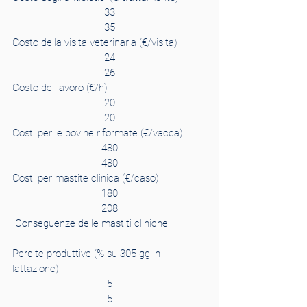
33
35
Costo della visita veterinaria (€/visita)
24
26
Costo del lavoro (€/h)
20
20
Costi per le bovine riformate (€/vacca)
480
480
Costi per mastite clinica (€/caso)
180
208
 Conseguenze delle mastiti cliniche              
Perdite produttive (% su 305-gg in 
lattazione)
5
5