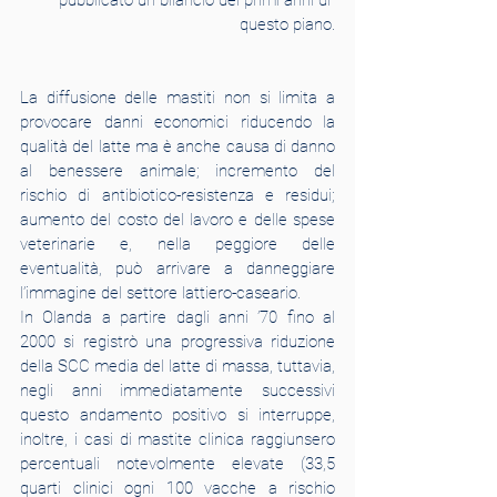
pubblicato un bilancio dei primi anni di 
questo piano.
La diffusione delle mastiti non si limita a 
provocare danni economici riducendo la 
qualità del latte ma è anche causa di danno 
al benessere animale; incremento del 
rischio di antibiotico-resistenza e residui; 
aumento del costo del lavoro e delle spese 
veterinarie e, nella peggiore delle 
eventualità, può arrivare a danneggiare 
l’immagine del settore lattiero-caseario.
In Olanda a partire dagli anni ’70 fino al 
2000 si registrò una progressiva riduzione 
della SCC media del latte di massa, tuttavia, 
negli anni immediatamente successivi 
questo andamento positivo si interruppe, 
inoltre, i casi di mastite clinica raggiunsero 
percentuali notevolmente elevate (33,5 
quarti clinici ogni 100 vacche a rischio 