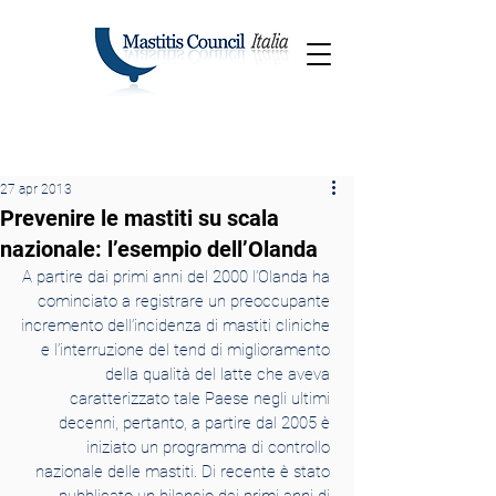
27 apr 2013
Prevenire le mastiti su scala
nazionale: l’esempio dell’Olanda
A partire dai primi anni del 2000 l’Olanda ha 
cominciato a registrare un preoccupante 
incremento dell’incidenza di mastiti cliniche 
e l’interruzione del tend di miglioramento 
della qualità del latte che aveva 
caratterizzato tale Paese negli ultimi 
decenni, pertanto, a partire dal 2005 è 
iniziato un programma di controllo 
nazionale delle mastiti. Di recente è stato 