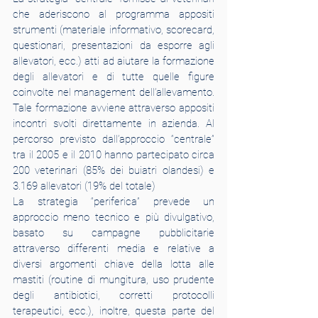
che aderiscono al programma appositi 
strumenti (materiale informativo, scorecard, 
questionari, presentazioni da esporre agli 
allevatori, ecc.) atti ad aiutare la formazione 
degli allevatori e di tutte quelle figure 
coinvolte nel management dell’allevamento. 
Tale formazione avviene attraverso appositi 
incontri svolti direttamente in azienda. Al 
percorso previsto dall’approccio “centrale” 
tra il 2005 e il 2010 hanno partecipato circa 
200 veterinari (85% dei buiatri olandesi) e 
3.169 allevatori (19% del totale)
La strategia “periferica” prevede un 
approccio meno tecnico e più divulgativo, 
basato su campagne pubblicitarie 
attraverso differenti media e relative a 
diversi argomenti chiave della lotta alle 
mastiti (routine di mungitura, uso prudente 
degli antibiotici, corretti protocolli 
terapeutici, ecc.), inoltre, questa parte del 