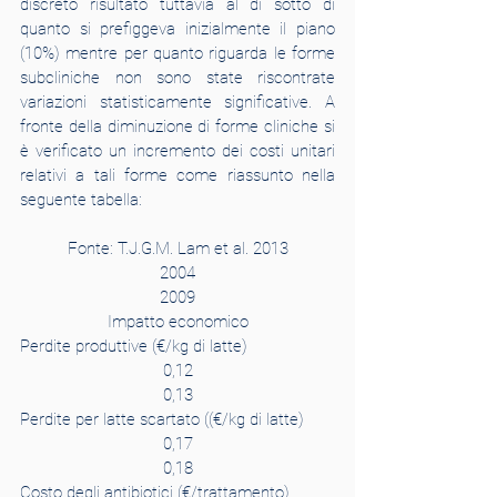
discreto risultato tuttavia al di sotto di 
quanto si prefiggeva inizialmente il piano 
(10%) mentre per quanto riguarda le forme 
subcliniche non sono state riscontrate 
variazioni statisticamente significative. A 
fronte della diminuzione di forme cliniche si 
è verificato un incremento dei costi unitari 
relativi a tali forme come riassunto nella 
seguente tabella:
Fonte: T.J.G.M. Lam et al. 2013
2004
2009
Impatto economico
Perdite produttive (€/kg di latte)
0,12
0,13
Perdite per latte scartato ((€/kg di latte)
0,17
0,18
Costo degli antibiotici (€/trattamento)